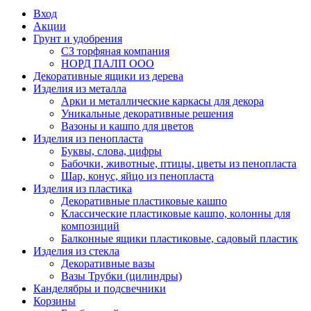
Вход
Акции
Грунт и удобрения
СЗ торфяная компания
НОРД ПАЛП ООО
Декоративные ящики из дерева
Изделия из металла
Арки и металлические каркасы для декора
Уникальные декоративные решения
Вазоны и кашпо для цветов
Изделия из пенопласта
Буквы, слова, цифры
Бабочки, животные, птицы, цветы из пенопласта
Шар, конус, яйцо из пенопласта
Изделия из пластика
Декоративные пластиковые кашпо
Классические пластиковые кашпо, колонны для
композиций
Балконные ящики пластиковые, садовый пластик
Изделия из стекла
Декоративные вазы
Вазы Трубки (цилиндры)
Канделябры и подсвечники
Корзины