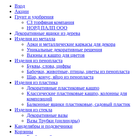
Вход
Акции
Грунт и удобрения
СЗ торфяная компания
НОРД ПАЛП ООО
Декоративные ящики из дерева
Изделия из металла
Арки и металлические каркасы для декора
Уникальные декоративные решения
Вазоны и кашпо для цветов
Изделия из пенопласта
Буквы, слова, цифры
Бабочки, животные, птицы, цветы из пенопласта
Шар, конус, яйцо из пенопласта
Изделия из пластика
Декоративные пластиковые кашпо
Классические пластиковые кашпо, колонны для
композиций
Балконные ящики пластиковые, садовый пластик
Изделия из стекла
Декоративные вазы
Вазы Трубки (цилиндры)
Канделябры и подсвечники
Корзины