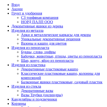
Вход
Акции
Грунт и удобрения
СЗ торфяная компания
НОРД ПАЛП ООО
Декоративные ящики из дерева
Изделия из металла
Арки и металлические каркасы для декора
Уникальные декоративные решения
Вазоны и кашпо для цветов
Изделия из пенопласта
Буквы, слова, цифры
Бабочки, животные, птицы, цветы из пенопласта
Шар, конус, яйцо из пенопласта
Изделия из пластика
Декоративные пластиковые кашпо
Классические пластиковые кашпо, колонны для
композиций
Балконные ящики пластиковые, садовый пластик
Изделия из стекла
Декоративные вазы
Вазы Трубки (цилиндры)
Канделябры и подсвечники
Корзины