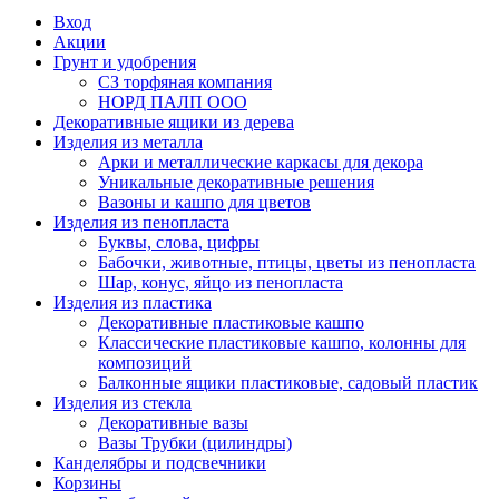
Вход
Акции
Грунт и удобрения
СЗ торфяная компания
НОРД ПАЛП ООО
Декоративные ящики из дерева
Изделия из металла
Арки и металлические каркасы для декора
Уникальные декоративные решения
Вазоны и кашпо для цветов
Изделия из пенопласта
Буквы, слова, цифры
Бабочки, животные, птицы, цветы из пенопласта
Шар, конус, яйцо из пенопласта
Изделия из пластика
Декоративные пластиковые кашпо
Классические пластиковые кашпо, колонны для
композиций
Балконные ящики пластиковые, садовый пластик
Изделия из стекла
Декоративные вазы
Вазы Трубки (цилиндры)
Канделябры и подсвечники
Корзины