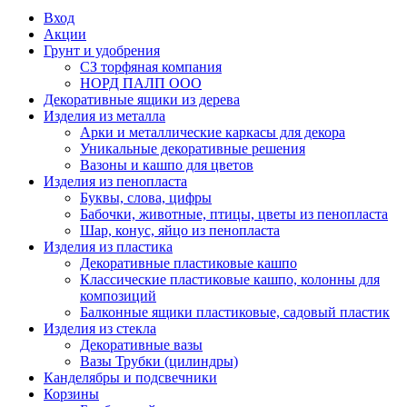
Вход
Акции
Грунт и удобрения
СЗ торфяная компания
НОРД ПАЛП ООО
Декоративные ящики из дерева
Изделия из металла
Арки и металлические каркасы для декора
Уникальные декоративные решения
Вазоны и кашпо для цветов
Изделия из пенопласта
Буквы, слова, цифры
Бабочки, животные, птицы, цветы из пенопласта
Шар, конус, яйцо из пенопласта
Изделия из пластика
Декоративные пластиковые кашпо
Классические пластиковые кашпо, колонны для
композиций
Балконные ящики пластиковые, садовый пластик
Изделия из стекла
Декоративные вазы
Вазы Трубки (цилиндры)
Канделябры и подсвечники
Корзины