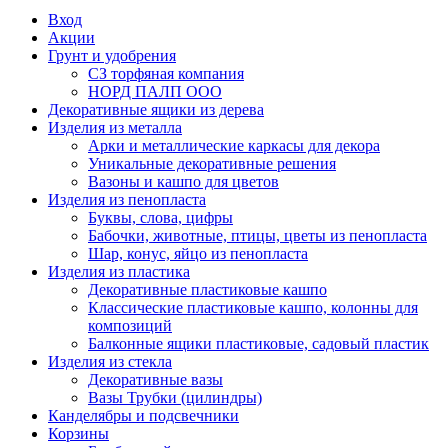
Вход
Акции
Грунт и удобрения
СЗ торфяная компания
НОРД ПАЛП ООО
Декоративные ящики из дерева
Изделия из металла
Арки и металлические каркасы для декора
Уникальные декоративные решения
Вазоны и кашпо для цветов
Изделия из пенопласта
Буквы, слова, цифры
Бабочки, животные, птицы, цветы из пенопласта
Шар, конус, яйцо из пенопласта
Изделия из пластика
Декоративные пластиковые кашпо
Классические пластиковые кашпо, колонны для
композиций
Балконные ящики пластиковые, садовый пластик
Изделия из стекла
Декоративные вазы
Вазы Трубки (цилиндры)
Канделябры и подсвечники
Корзины