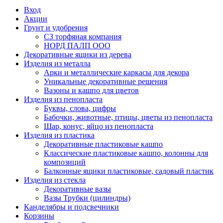
Вход
Акции
Грунт и удобрения
СЗ торфяная компания
НОРД ПАЛП ООО
Декоративные ящики из дерева
Изделия из металла
Арки и металлические каркасы для декора
Уникальные декоративные решения
Вазоны и кашпо для цветов
Изделия из пенопласта
Буквы, слова, цифры
Бабочки, животные, птицы, цветы из пенопласта
Шар, конус, яйцо из пенопласта
Изделия из пластика
Декоративные пластиковые кашпо
Классические пластиковые кашпо, колонны для
композиций
Балконные ящики пластиковые, садовый пластик
Изделия из стекла
Декоративные вазы
Вазы Трубки (цилиндры)
Канделябры и подсвечники
Корзины