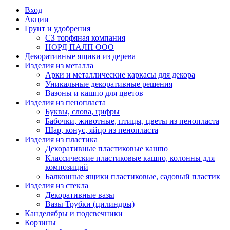
Вход
Акции
Грунт и удобрения
СЗ торфяная компания
НОРД ПАЛП ООО
Декоративные ящики из дерева
Изделия из металла
Арки и металлические каркасы для декора
Уникальные декоративные решения
Вазоны и кашпо для цветов
Изделия из пенопласта
Буквы, слова, цифры
Бабочки, животные, птицы, цветы из пенопласта
Шар, конус, яйцо из пенопласта
Изделия из пластика
Декоративные пластиковые кашпо
Классические пластиковые кашпо, колонны для
композиций
Балконные ящики пластиковые, садовый пластик
Изделия из стекла
Декоративные вазы
Вазы Трубки (цилиндры)
Канделябры и подсвечники
Корзины