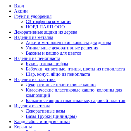
Вход
Акции
Грунт и удобрения
СЗ торфяная компания
НОРД ПАЛП ООО
Декоративные ящики из дерева
Изделия из металла
Арки и металлические каркасы для декора
Уникальные декоративные решения
Вазоны и кашпо для цветов
Изделия из пенопласта
Буквы, слова, цифры
Бабочки, животные, птицы, цветы из пенопласта
Шар, конус, яйцо из пенопласта
Изделия из пластика
Декоративные пластиковые кашпо
Классические пластиковые кашпо, колонны для
композиций
Балконные ящики пластиковые, садовый пластик
Изделия из стекла
Декоративные вазы
Вазы Трубки (цилиндры)
Канделябры и подсвечники
Корзины