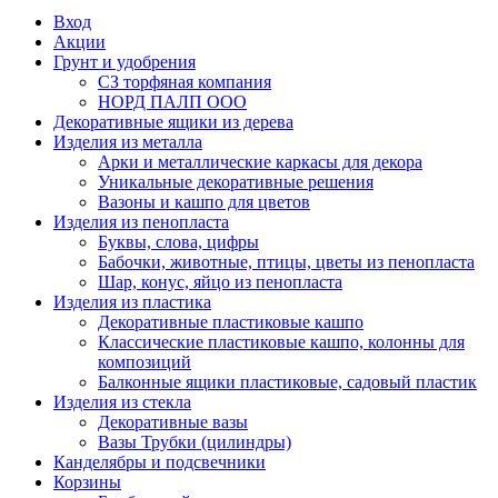
Вход
Акции
Грунт и удобрения
СЗ торфяная компания
НОРД ПАЛП ООО
Декоративные ящики из дерева
Изделия из металла
Арки и металлические каркасы для декора
Уникальные декоративные решения
Вазоны и кашпо для цветов
Изделия из пенопласта
Буквы, слова, цифры
Бабочки, животные, птицы, цветы из пенопласта
Шар, конус, яйцо из пенопласта
Изделия из пластика
Декоративные пластиковые кашпо
Классические пластиковые кашпо, колонны для
композиций
Балконные ящики пластиковые, садовый пластик
Изделия из стекла
Декоративные вазы
Вазы Трубки (цилиндры)
Канделябры и подсвечники
Корзины