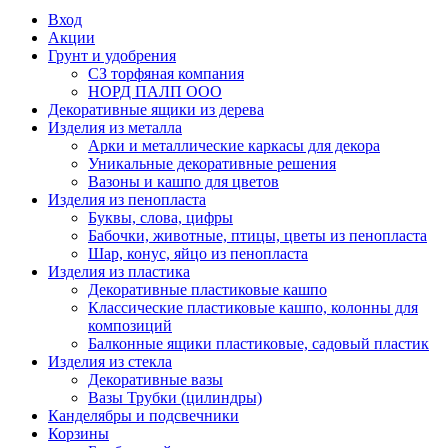
Вход
Акции
Грунт и удобрения
СЗ торфяная компания
НОРД ПАЛП ООО
Декоративные ящики из дерева
Изделия из металла
Арки и металлические каркасы для декора
Уникальные декоративные решения
Вазоны и кашпо для цветов
Изделия из пенопласта
Буквы, слова, цифры
Бабочки, животные, птицы, цветы из пенопласта
Шар, конус, яйцо из пенопласта
Изделия из пластика
Декоративные пластиковые кашпо
Классические пластиковые кашпо, колонны для
композиций
Балконные ящики пластиковые, садовый пластик
Изделия из стекла
Декоративные вазы
Вазы Трубки (цилиндры)
Канделябры и подсвечники
Корзины