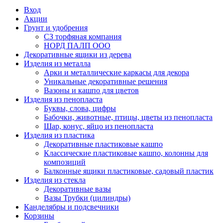
Вход
Акции
Грунт и удобрения
СЗ торфяная компания
НОРД ПАЛП ООО
Декоративные ящики из дерева
Изделия из металла
Арки и металлические каркасы для декора
Уникальные декоративные решения
Вазоны и кашпо для цветов
Изделия из пенопласта
Буквы, слова, цифры
Бабочки, животные, птицы, цветы из пенопласта
Шар, конус, яйцо из пенопласта
Изделия из пластика
Декоративные пластиковые кашпо
Классические пластиковые кашпо, колонны для
композиций
Балконные ящики пластиковые, садовый пластик
Изделия из стекла
Декоративные вазы
Вазы Трубки (цилиндры)
Канделябры и подсвечники
Корзины