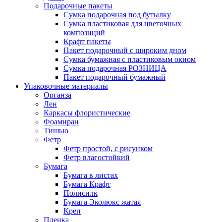
Подарочные пакеты
Сумка подарочная под бутылку
Сумка пластиковая для цветочных
композиций
Крафт пакеты
Пакет подарочный с широким дном
Сумка бумажная с пластиковым окном
Сумка подарочная РОЗНИЦА
Пакет подарочный бумажный
Упаковочные материалы
Органза
Лен
Каркасы флористические
Фоамиран
Тишью
Фетр
Фетр простой, с рисунком
Фетр влагостойкий
Бумага
Бумага в листах
Бумага Крафт
Полисилк
Бумага Эколюкс жатая
Креп
Пленка