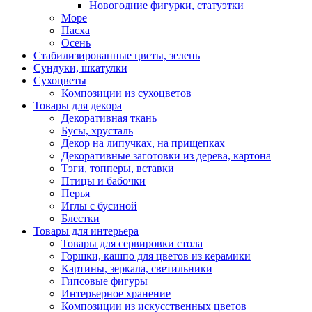
Новогодние фигурки, статуэтки
Море
Пасха
Осень
Стабилизированные цветы, зелень
Сундуки, шкатулки
Сухоцветы
Композиции из сухоцветов
Товары для декора
Декоративная ткань
Бусы, хрусталь
Декор на липучках, на прищепках
Декоративные заготовки из дерева, картона
Тэги, топперы, вставки
Птицы и бабочки
Перья
Иглы с бусиной
Блестки
Товары для интерьера
Товары для сервировки стола
Горшки, кашпо для цветов из керамики
Картины, зеркала, светильники
Гипсовые фигуры
Интерьерное хранение
Композиции из искусственных цветов