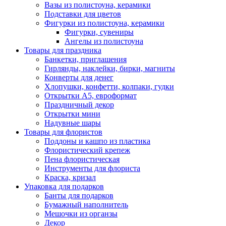
Вазы из полистоуна, керамики
Подставки для цветов
Фигурки из полистоуна, керамики
Фигурки, сувениры
Ангелы из полистоуна
Товары для праздника
Банкетки, приглашения
Гирлянды, наклейки, бирки, магниты
Конверты для денег
Хлопушки, конфетти, колпаки, гудки
Открытки А5, евроформат
Праздничный декор
Открытки мини
Надувные шары
Товары для флористов
Поддоны и кашпо из пластика
Флористический крепеж
Пена флористическая
Инструменты для флориста
Краска, кризал
Упаковка для подарков
Банты для подарков
Бумажный наполнитель
Мешочки из органзы
Декор