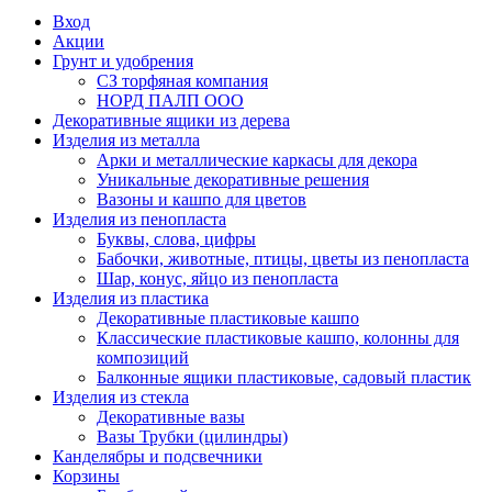
Вход
Акции
Грунт и удобрения
СЗ торфяная компания
НОРД ПАЛП ООО
Декоративные ящики из дерева
Изделия из металла
Арки и металлические каркасы для декора
Уникальные декоративные решения
Вазоны и кашпо для цветов
Изделия из пенопласта
Буквы, слова, цифры
Бабочки, животные, птицы, цветы из пенопласта
Шар, конус, яйцо из пенопласта
Изделия из пластика
Декоративные пластиковые кашпо
Классические пластиковые кашпо, колонны для
композиций
Балконные ящики пластиковые, садовый пластик
Изделия из стекла
Декоративные вазы
Вазы Трубки (цилиндры)
Канделябры и подсвечники
Корзины