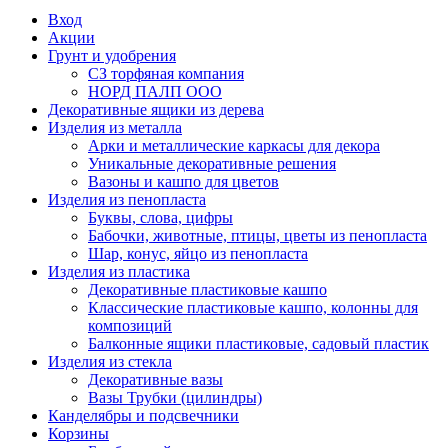
Вход
Акции
Грунт и удобрения
СЗ торфяная компания
НОРД ПАЛП ООО
Декоративные ящики из дерева
Изделия из металла
Арки и металлические каркасы для декора
Уникальные декоративные решения
Вазоны и кашпо для цветов
Изделия из пенопласта
Буквы, слова, цифры
Бабочки, животные, птицы, цветы из пенопласта
Шар, конус, яйцо из пенопласта
Изделия из пластика
Декоративные пластиковые кашпо
Классические пластиковые кашпо, колонны для
композиций
Балконные ящики пластиковые, садовый пластик
Изделия из стекла
Декоративные вазы
Вазы Трубки (цилиндры)
Канделябры и подсвечники
Корзины