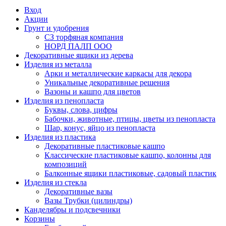
Вход
Акции
Грунт и удобрения
СЗ торфяная компания
НОРД ПАЛП ООО
Декоративные ящики из дерева
Изделия из металла
Арки и металлические каркасы для декора
Уникальные декоративные решения
Вазоны и кашпо для цветов
Изделия из пенопласта
Буквы, слова, цифры
Бабочки, животные, птицы, цветы из пенопласта
Шар, конус, яйцо из пенопласта
Изделия из пластика
Декоративные пластиковые кашпо
Классические пластиковые кашпо, колонны для
композиций
Балконные ящики пластиковые, садовый пластик
Изделия из стекла
Декоративные вазы
Вазы Трубки (цилиндры)
Канделябры и подсвечники
Корзины