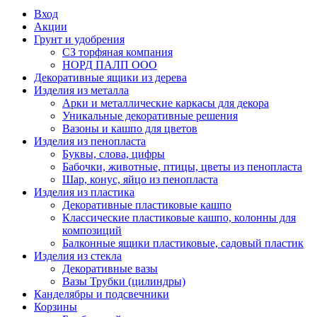
Вход
Акции
Грунт и удобрения
СЗ торфяная компания
НОРД ПАЛП ООО
Декоративные ящики из дерева
Изделия из металла
Арки и металлические каркасы для декора
Уникальные декоративные решения
Вазоны и кашпо для цветов
Изделия из пенопласта
Буквы, слова, цифры
Бабочки, животные, птицы, цветы из пенопласта
Шар, конус, яйцо из пенопласта
Изделия из пластика
Декоративные пластиковые кашпо
Классические пластиковые кашпо, колонны для
композиций
Балконные ящики пластиковые, садовый пластик
Изделия из стекла
Декоративные вазы
Вазы Трубки (цилиндры)
Канделябры и подсвечники
Корзины