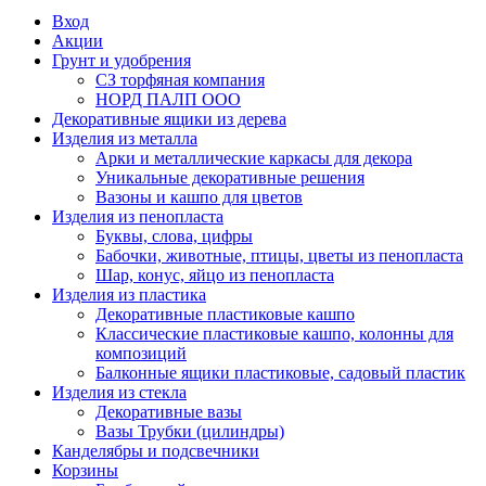
Вход
Акции
Грунт и удобрения
СЗ торфяная компания
НОРД ПАЛП ООО
Декоративные ящики из дерева
Изделия из металла
Арки и металлические каркасы для декора
Уникальные декоративные решения
Вазоны и кашпо для цветов
Изделия из пенопласта
Буквы, слова, цифры
Бабочки, животные, птицы, цветы из пенопласта
Шар, конус, яйцо из пенопласта
Изделия из пластика
Декоративные пластиковые кашпо
Классические пластиковые кашпо, колонны для
композиций
Балконные ящики пластиковые, садовый пластик
Изделия из стекла
Декоративные вазы
Вазы Трубки (цилиндры)
Канделябры и подсвечники
Корзины