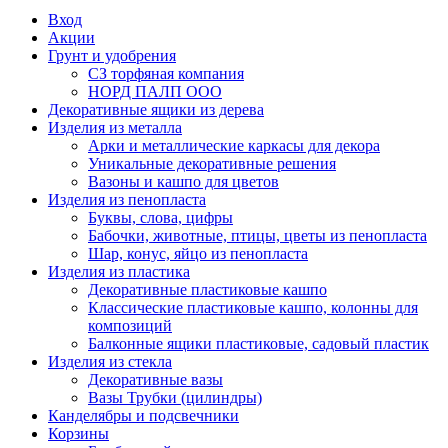
Вход
Акции
Грунт и удобрения
СЗ торфяная компания
НОРД ПАЛП ООО
Декоративные ящики из дерева
Изделия из металла
Арки и металлические каркасы для декора
Уникальные декоративные решения
Вазоны и кашпо для цветов
Изделия из пенопласта
Буквы, слова, цифры
Бабочки, животные, птицы, цветы из пенопласта
Шар, конус, яйцо из пенопласта
Изделия из пластика
Декоративные пластиковые кашпо
Классические пластиковые кашпо, колонны для
композиций
Балконные ящики пластиковые, садовый пластик
Изделия из стекла
Декоративные вазы
Вазы Трубки (цилиндры)
Канделябры и подсвечники
Корзины