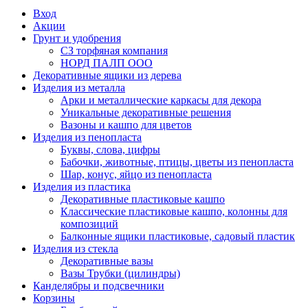
Вход
Акции
Грунт и удобрения
СЗ торфяная компания
НОРД ПАЛП ООО
Декоративные ящики из дерева
Изделия из металла
Арки и металлические каркасы для декора
Уникальные декоративные решения
Вазоны и кашпо для цветов
Изделия из пенопласта
Буквы, слова, цифры
Бабочки, животные, птицы, цветы из пенопласта
Шар, конус, яйцо из пенопласта
Изделия из пластика
Декоративные пластиковые кашпо
Классические пластиковые кашпо, колонны для
композиций
Балконные ящики пластиковые, садовый пластик
Изделия из стекла
Декоративные вазы
Вазы Трубки (цилиндры)
Канделябры и подсвечники
Корзины