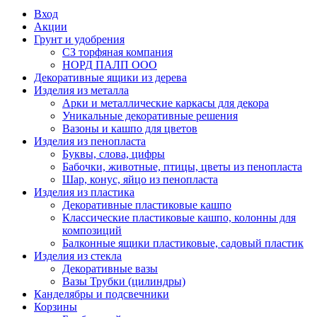
Вход
Акции
Грунт и удобрения
СЗ торфяная компания
НОРД ПАЛП ООО
Декоративные ящики из дерева
Изделия из металла
Арки и металлические каркасы для декора
Уникальные декоративные решения
Вазоны и кашпо для цветов
Изделия из пенопласта
Буквы, слова, цифры
Бабочки, животные, птицы, цветы из пенопласта
Шар, конус, яйцо из пенопласта
Изделия из пластика
Декоративные пластиковые кашпо
Классические пластиковые кашпо, колонны для
композиций
Балконные ящики пластиковые, садовый пластик
Изделия из стекла
Декоративные вазы
Вазы Трубки (цилиндры)
Канделябры и подсвечники
Корзины