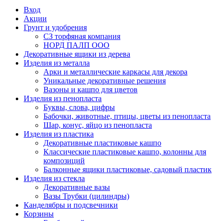
Вход
Акции
Грунт и удобрения
СЗ торфяная компания
НОРД ПАЛП ООО
Декоративные ящики из дерева
Изделия из металла
Арки и металлические каркасы для декора
Уникальные декоративные решения
Вазоны и кашпо для цветов
Изделия из пенопласта
Буквы, слова, цифры
Бабочки, животные, птицы, цветы из пенопласта
Шар, конус, яйцо из пенопласта
Изделия из пластика
Декоративные пластиковые кашпо
Классические пластиковые кашпо, колонны для
композиций
Балконные ящики пластиковые, садовый пластик
Изделия из стекла
Декоративные вазы
Вазы Трубки (цилиндры)
Канделябры и подсвечники
Корзины