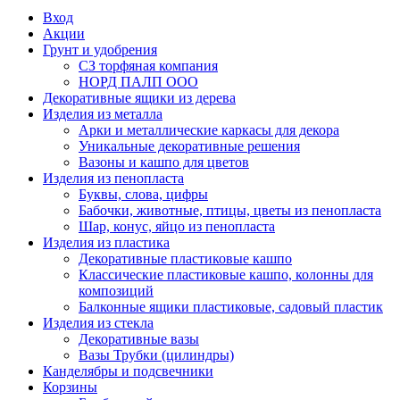
Вход
Акции
Грунт и удобрения
СЗ торфяная компания
НОРД ПАЛП ООО
Декоративные ящики из дерева
Изделия из металла
Арки и металлические каркасы для декора
Уникальные декоративные решения
Вазоны и кашпо для цветов
Изделия из пенопласта
Буквы, слова, цифры
Бабочки, животные, птицы, цветы из пенопласта
Шар, конус, яйцо из пенопласта
Изделия из пластика
Декоративные пластиковые кашпо
Классические пластиковые кашпо, колонны для
композиций
Балконные ящики пластиковые, садовый пластик
Изделия из стекла
Декоративные вазы
Вазы Трубки (цилиндры)
Канделябры и подсвечники
Корзины