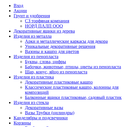
Вход
Акции
Грунт и удобрения
СЗ торфяная компания
НОРД ПАЛП ООО
Декоративные ящики из дерева
Изделия из металла
Арки и металлические каркасы для декора
Уникальные декоративные решения
Вазоны и кашпо для цветов
Изделия из пенопласта
Буквы, слова, цифры
Бабочки, животные, птицы, цветы из пенопласта
Шар, конус, яйцо из пенопласта
Изделия из пластика
Декоративные пластиковые кашпо
Классические пластиковые кашпо, колонны для
композиций
Балконные ящики пластиковые, садовый пластик
Изделия из стекла
Декоративные вазы
Вазы Трубки (цилиндры)
Канделябры и подсвечники
Корзины