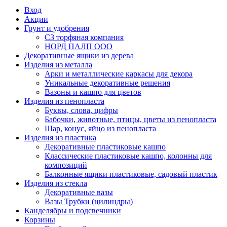
Вход
Акции
Грунт и удобрения
СЗ торфяная компания
НОРД ПАЛП ООО
Декоративные ящики из дерева
Изделия из металла
Арки и металлические каркасы для декора
Уникальные декоративные решения
Вазоны и кашпо для цветов
Изделия из пенопласта
Буквы, слова, цифры
Бабочки, животные, птицы, цветы из пенопласта
Шар, конус, яйцо из пенопласта
Изделия из пластика
Декоративные пластиковые кашпо
Классические пластиковые кашпо, колонны для
композиций
Балконные ящики пластиковые, садовый пластик
Изделия из стекла
Декоративные вазы
Вазы Трубки (цилиндры)
Канделябры и подсвечники
Корзины