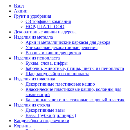
Вход
Акции
Грунт и удобрения
СЗ торфяная компания
НОРД ПАЛП ООО
Декоративные ящики из дерева
Изделия из металла
Арки и металлические каркасы для декора
Уникальные декоративные решения
Вазоны и кашпо для цветов
Изделия из пенопласта
Буквы, слова, цифры
Бабочки, животные, птицы, цветы из пенопласта
Шар, конус, яйцо из пенопласта
Изделия из пластика
Декоративные пластиковые кашпо
Классические пластиковые кашпо, колонны для
композиций
Балконные ящики пластиковые, садовый пластик
Изделия из стекла
Декоративные вазы
Вазы Трубки (цилиндры)
Канделябры и подсвечники
Корзины