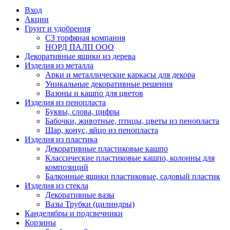
Вход
Акции
Грунт и удобрения
СЗ торфяная компания
НОРД ПАЛП ООО
Декоративные ящики из дерева
Изделия из металла
Арки и металлические каркасы для декора
Уникальные декоративные решения
Вазоны и кашпо для цветов
Изделия из пенопласта
Буквы, слова, цифры
Бабочки, животные, птицы, цветы из пенопласта
Шар, конус, яйцо из пенопласта
Изделия из пластика
Декоративные пластиковые кашпо
Классические пластиковые кашпо, колонны для
композиций
Балконные ящики пластиковые, садовый пластик
Изделия из стекла
Декоративные вазы
Вазы Трубки (цилиндры)
Канделябры и подсвечники
Корзины