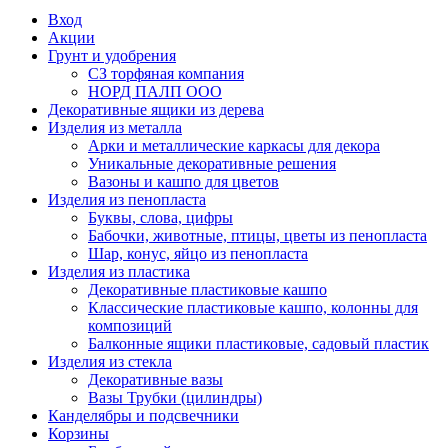
Вход
Акции
Грунт и удобрения
СЗ торфяная компания
НОРД ПАЛП ООО
Декоративные ящики из дерева
Изделия из металла
Арки и металлические каркасы для декора
Уникальные декоративные решения
Вазоны и кашпо для цветов
Изделия из пенопласта
Буквы, слова, цифры
Бабочки, животные, птицы, цветы из пенопласта
Шар, конус, яйцо из пенопласта
Изделия из пластика
Декоративные пластиковые кашпо
Классические пластиковые кашпо, колонны для
композиций
Балконные ящики пластиковые, садовый пластик
Изделия из стекла
Декоративные вазы
Вазы Трубки (цилиндры)
Канделябры и подсвечники
Корзины