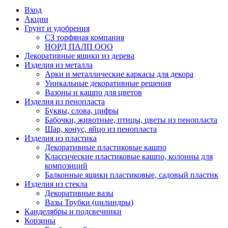
Вход
Акции
Грунт и удобрения
СЗ торфяная компания
НОРД ПАЛП ООО
Декоративные ящики из дерева
Изделия из металла
Арки и металлические каркасы для декора
Уникальные декоративные решения
Вазоны и кашпо для цветов
Изделия из пенопласта
Буквы, слова, цифры
Бабочки, животные, птицы, цветы из пенопласта
Шар, конус, яйцо из пенопласта
Изделия из пластика
Декоративные пластиковые кашпо
Классические пластиковые кашпо, колонны для
композиций
Балконные ящики пластиковые, садовый пластик
Изделия из стекла
Декоративные вазы
Вазы Трубки (цилиндры)
Канделябры и подсвечники
Корзины