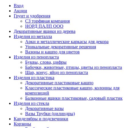
Вход
Акции
Грунт и удобрения
СЗ торфяная компания
НОРД ПАЛП ООО
Декоративные ящики из дерева
Изделия из металла
Арки и металлические каркасы для декора
Уникальные декоративные решения
Вазоны и кашпо для цветов
Изделия из пенопласта
Буквы, слова, цифры
Бабочки, животные, птицы, цветы из пенопласта
Шар, конус, яйцо из пенопласта
Изделия из пластика
Декоративные пластиковые кашпо
Классические пластиковые кашпо, колонны для
композиций
Балконные ящики пластиковые, садовый пластик
Изделия из стекла
Декоративные вазы
Вазы Трубки (цилиндры)
Канделябры и подсвечники
Корзины