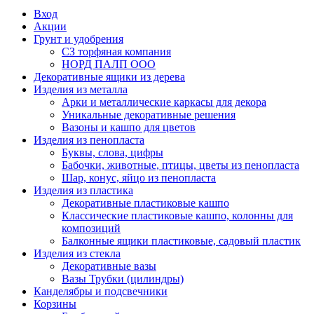
Вход
Акции
Грунт и удобрения
СЗ торфяная компания
НОРД ПАЛП ООО
Декоративные ящики из дерева
Изделия из металла
Арки и металлические каркасы для декора
Уникальные декоративные решения
Вазоны и кашпо для цветов
Изделия из пенопласта
Буквы, слова, цифры
Бабочки, животные, птицы, цветы из пенопласта
Шар, конус, яйцо из пенопласта
Изделия из пластика
Декоративные пластиковые кашпо
Классические пластиковые кашпо, колонны для
композиций
Балконные ящики пластиковые, садовый пластик
Изделия из стекла
Декоративные вазы
Вазы Трубки (цилиндры)
Канделябры и подсвечники
Корзины