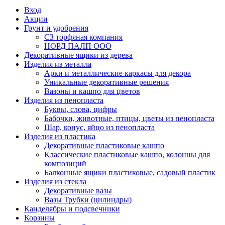
Вход
Акции
Грунт и удобрения
СЗ торфяная компания
НОРД ПАЛП ООО
Декоративные ящики из дерева
Изделия из металла
Арки и металлические каркасы для декора
Уникальные декоративные решения
Вазоны и кашпо для цветов
Изделия из пенопласта
Буквы, слова, цифры
Бабочки, животные, птицы, цветы из пенопласта
Шар, конус, яйцо из пенопласта
Изделия из пластика
Декоративные пластиковые кашпо
Классические пластиковые кашпо, колонны для
композиций
Балконные ящики пластиковые, садовый пластик
Изделия из стекла
Декоративные вазы
Вазы Трубки (цилиндры)
Канделябры и подсвечники
Корзины