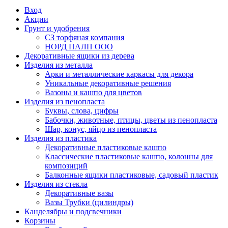
Вход
Акции
Грунт и удобрения
СЗ торфяная компания
НОРД ПАЛП ООО
Декоративные ящики из дерева
Изделия из металла
Арки и металлические каркасы для декора
Уникальные декоративные решения
Вазоны и кашпо для цветов
Изделия из пенопласта
Буквы, слова, цифры
Бабочки, животные, птицы, цветы из пенопласта
Шар, конус, яйцо из пенопласта
Изделия из пластика
Декоративные пластиковые кашпо
Классические пластиковые кашпо, колонны для
композиций
Балконные ящики пластиковые, садовый пластик
Изделия из стекла
Декоративные вазы
Вазы Трубки (цилиндры)
Канделябры и подсвечники
Корзины