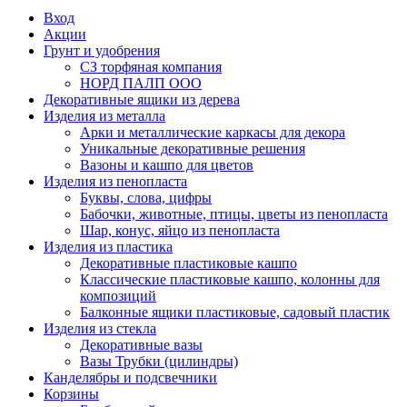
Вход
Акции
Грунт и удобрения
СЗ торфяная компания
НОРД ПАЛП ООО
Декоративные ящики из дерева
Изделия из металла
Арки и металлические каркасы для декора
Уникальные декоративные решения
Вазоны и кашпо для цветов
Изделия из пенопласта
Буквы, слова, цифры
Бабочки, животные, птицы, цветы из пенопласта
Шар, конус, яйцо из пенопласта
Изделия из пластика
Декоративные пластиковые кашпо
Классические пластиковые кашпо, колонны для
композиций
Балконные ящики пластиковые, садовый пластик
Изделия из стекла
Декоративные вазы
Вазы Трубки (цилиндры)
Канделябры и подсвечники
Корзины