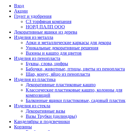
Вход
Акции
Грунт и удобрения
СЗ торфяная компания
НОРД ПАЛП ООО
Декоративные ящики из дерева
Изделия из металла
Арки и металлические каркасы для декора
Уникальные декоративные решения
Вазоны и кашпо для цветов
Изделия из пенопласта
Буквы, слова, цифры
Бабочки, животные, птицы, цветы из пенопласта
Шар, конус, яйцо из пенопласта
Изделия из пластика
Декоративные пластиковые кашпо
Классические пластиковые кашпо, колонны для
композиций
Балконные ящики пластиковые, садовый пластик
Изделия из стекла
Декоративные вазы
Вазы Трубки (цилиндры)
Канделябры и подсвечники
Корзины