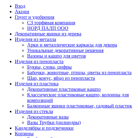
Вход
Акции
Грунт и удобрения
СЗ торфяная компания
НОРД ПАЛП ООО
Декоративные ящики из дерева
Изделия из металла
Арки и металлические каркасы для декора
Уникальные декоративные решения
Вазоны и кашпо для цветов
Изделия из пенопласта
Буквы, слова, цифры
Бабочки, животные, птицы, цветы из пенопласта
Шар, конус, яйцо из пенопласта
Изделия из пластика
Декоративные пластиковые кашпо
Классические пластиковые кашпо, колонны для
композиций
Балконные ящики пластиковые, садовый пластик
Изделия из стекла
Декоративные вазы
Вазы Трубки (цилиндры)
Канделябры и подсвечники
Корзины