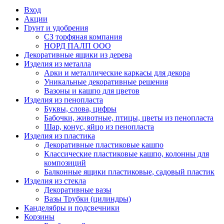
Вход
Акции
Грунт и удобрения
СЗ торфяная компания
НОРД ПАЛП ООО
Декоративные ящики из дерева
Изделия из металла
Арки и металлические каркасы для декора
Уникальные декоративные решения
Вазоны и кашпо для цветов
Изделия из пенопласта
Буквы, слова, цифры
Бабочки, животные, птицы, цветы из пенопласта
Шар, конус, яйцо из пенопласта
Изделия из пластика
Декоративные пластиковые кашпо
Классические пластиковые кашпо, колонны для
композиций
Балконные ящики пластиковые, садовый пластик
Изделия из стекла
Декоративные вазы
Вазы Трубки (цилиндры)
Канделябры и подсвечники
Корзины