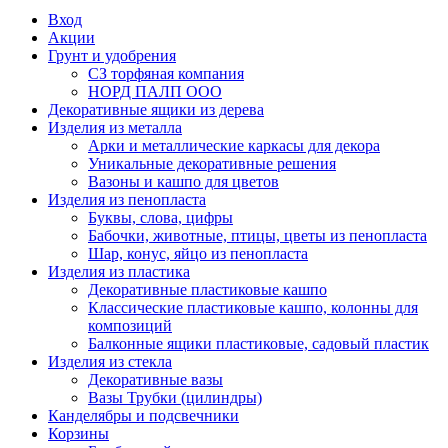
Вход
Акции
Грунт и удобрения
СЗ торфяная компания
НОРД ПАЛП ООО
Декоративные ящики из дерева
Изделия из металла
Арки и металлические каркасы для декора
Уникальные декоративные решения
Вазоны и кашпо для цветов
Изделия из пенопласта
Буквы, слова, цифры
Бабочки, животные, птицы, цветы из пенопласта
Шар, конус, яйцо из пенопласта
Изделия из пластика
Декоративные пластиковые кашпо
Классические пластиковые кашпо, колонны для
композиций
Балконные ящики пластиковые, садовый пластик
Изделия из стекла
Декоративные вазы
Вазы Трубки (цилиндры)
Канделябры и подсвечники
Корзины