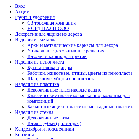
Вход
Акции
Грунт и удобрения
СЗ торфяная компания
НОРД ПАЛП ООО
Декоративные ящики из дерева
Изделия из металла
Арки и металлические каркасы для декора
Уникальные декоративные решения
Вазоны и кашпо для цветов
Изделия из пенопласта
Буквы, слова, цифры
Бабочки, животные, птицы, цветы из пенопласта
Шар, конус, яйцо из пенопласта
Изделия из пластика
Декоративные пластиковые кашпо
Классические пластиковые кашпо, колонны для
композиций
Балконные ящики пластиковые, садовый пластик
Изделия из стекла
Декоративные вазы
Вазы Трубки (цилиндры)
Канделябры и подсвечники
Корзины