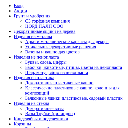
Вход
Акции
Грунт и удобрения
СЗ торфяная компания
НОРД ПАЛП ООО
Декоративные ящики из дерева
Изделия из металла
Арки и металлические каркасы для декора
Уникальные декоративные решения
Вазоны и кашпо для цветов
Изделия из пенопласта
Буквы, слова, цифры
Бабочки, животные, птицы, цветы из пенопласта
Шар, конус, яйцо из пенопласта
Изделия из пластика
Декоративные пластиковые кашпо
Классические пластиковые кашпо, колонны для
композиций
Балконные ящики пластиковые, садовый пластик
Изделия из стекла
Декоративные вазы
Вазы Трубки (цилиндры)
Канделябры и подсвечники
Корзины