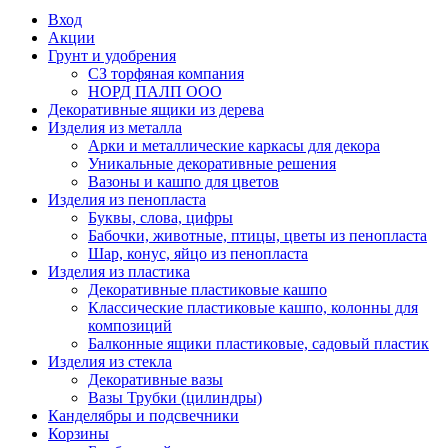
Вход
Акции
Грунт и удобрения
СЗ торфяная компания
НОРД ПАЛП ООО
Декоративные ящики из дерева
Изделия из металла
Арки и металлические каркасы для декора
Уникальные декоративные решения
Вазоны и кашпо для цветов
Изделия из пенопласта
Буквы, слова, цифры
Бабочки, животные, птицы, цветы из пенопласта
Шар, конус, яйцо из пенопласта
Изделия из пластика
Декоративные пластиковые кашпо
Классические пластиковые кашпо, колонны для
композиций
Балконные ящики пластиковые, садовый пластик
Изделия из стекла
Декоративные вазы
Вазы Трубки (цилиндры)
Канделябры и подсвечники
Корзины