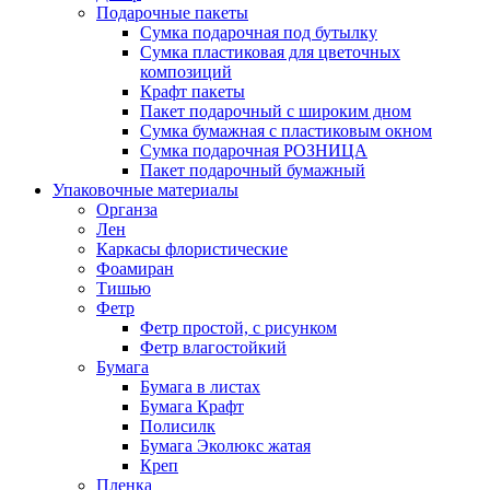
Подарочные пакеты
Сумка подарочная под бутылку
Сумка пластиковая для цветочных
композиций
Крафт пакеты
Пакет подарочный с широким дном
Сумка бумажная с пластиковым окном
Сумка подарочная РОЗНИЦА
Пакет подарочный бумажный
Упаковочные материалы
Органза
Лен
Каркасы флористические
Фоамиран
Тишью
Фетр
Фетр простой, с рисунком
Фетр влагостойкий
Бумага
Бумага в листах
Бумага Крафт
Полисилк
Бумага Эколюкс жатая
Креп
Пленка