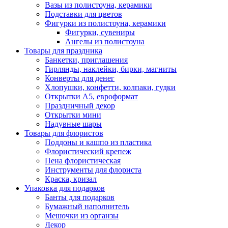
Вазы из полистоуна, керамики
Подставки для цветов
Фигурки из полистоуна, керамики
Фигурки, сувениры
Ангелы из полистоуна
Товары для праздника
Банкетки, приглашения
Гирлянды, наклейки, бирки, магниты
Конверты для денег
Хлопушки, конфетти, колпаки, гудки
Открытки А5, евроформат
Праздничный декор
Открытки мини
Надувные шары
Товары для флористов
Поддоны и кашпо из пластика
Флористический крепеж
Пена флористическая
Инструменты для флориста
Краска, кризал
Упаковка для подарков
Банты для подарков
Бумажный наполнитель
Мешочки из органзы
Декор