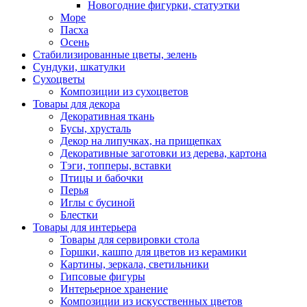
Новогодние фигурки, статуэтки
Море
Пасха
Осень
Стабилизированные цветы, зелень
Сундуки, шкатулки
Сухоцветы
Композиции из сухоцветов
Товары для декора
Декоративная ткань
Бусы, хрусталь
Декор на липучках, на прищепках
Декоративные заготовки из дерева, картона
Тэги, топперы, вставки
Птицы и бабочки
Перья
Иглы с бусиной
Блестки
Товары для интерьера
Товары для сервировки стола
Горшки, кашпо для цветов из керамики
Картины, зеркала, светильники
Гипсовые фигуры
Интерьерное хранение
Композиции из искусственных цветов