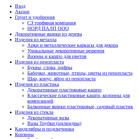
Вход
Акции
Грунт и удобрения
СЗ торфяная компания
НОРД ПАЛП ООО
Декоративные ящики из дерева
Изделия из металла
Арки и металлические каркасы для декора
Уникальные декоративные решения
Вазоны и кашпо для цветов
Изделия из пенопласта
Буквы, слова, цифры
Бабочки, животные, птицы, цветы из пенопласта
Шар, конус, яйцо из пенопласта
Изделия из пластика
Декоративные пластиковые кашпо
Классические пластиковые кашпо, колонны для
композиций
Балконные ящики пластиковые, садовый пластик
Изделия из стекла
Декоративные вазы
Вазы Трубки (цилиндры)
Канделябры и подсвечники
Корзины