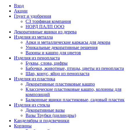
Вход
Акции
Грунт и удобрения
СЗ торфяная компания
НОРД ПАЛП ООО
Декоративные ящики из дерева
Изделия из металла
Арки и металлические каркасы для декора
Уникальные декоративные решения
Вазоны и кашпо для цветов
Изделия из пенопласта
Буквы, слова, цифры
Бабочки, животные, птицы, цветы из пенопласта
Шар, конус, яйцо из пенопласта
Изделия из пластика
Декоративные пластиковые кашпо
Классические пластиковые кашпо, колонны для
композиций
Балконные ящики пластиковые, садовый пластик
Изделия из стекла
Декоративные вазы
Вазы Трубки (цилиндры)
Канделябры и подсвечники
Корзины