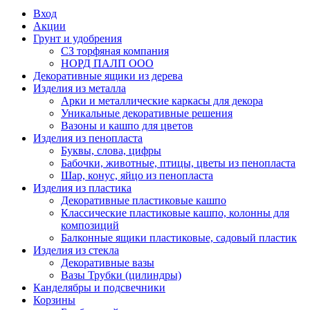
Вход
Акции
Грунт и удобрения
СЗ торфяная компания
НОРД ПАЛП ООО
Декоративные ящики из дерева
Изделия из металла
Арки и металлические каркасы для декора
Уникальные декоративные решения
Вазоны и кашпо для цветов
Изделия из пенопласта
Буквы, слова, цифры
Бабочки, животные, птицы, цветы из пенопласта
Шар, конус, яйцо из пенопласта
Изделия из пластика
Декоративные пластиковые кашпо
Классические пластиковые кашпо, колонны для
композиций
Балконные ящики пластиковые, садовый пластик
Изделия из стекла
Декоративные вазы
Вазы Трубки (цилиндры)
Канделябры и подсвечники
Корзины