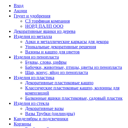
Вход
Акции
Грунт и удобрения
СЗ торфяная компания
НОРД ПАЛП ООО
Декоративные ящики из дерева
Изделия из металла
Арки и металлические каркасы для декора
Уникальные декоративные решения
Вазоны и кашпо для цветов
Изделия из пенопласта
Буквы, слова, цифры
Бабочки, животные, птицы, цветы из пенопласта
Шар, конус, яйцо из пенопласта
Изделия из пластика
Декоративные пластиковые кашпо
Классические пластиковые кашпо, колонны для
композиций
Балконные ящики пластиковые, садовый пластик
Изделия из стекла
Декоративные вазы
Вазы Трубки (цилиндры)
Канделябры и подсвечники
Корзины