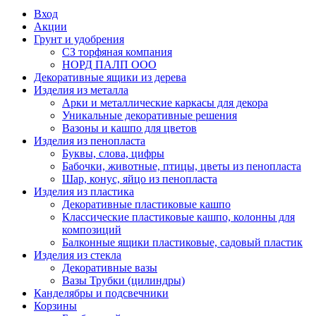
Вход
Акции
Грунт и удобрения
СЗ торфяная компания
НОРД ПАЛП ООО
Декоративные ящики из дерева
Изделия из металла
Арки и металлические каркасы для декора
Уникальные декоративные решения
Вазоны и кашпо для цветов
Изделия из пенопласта
Буквы, слова, цифры
Бабочки, животные, птицы, цветы из пенопласта
Шар, конус, яйцо из пенопласта
Изделия из пластика
Декоративные пластиковые кашпо
Классические пластиковые кашпо, колонны для
композиций
Балконные ящики пластиковые, садовый пластик
Изделия из стекла
Декоративные вазы
Вазы Трубки (цилиндры)
Канделябры и подсвечники
Корзины