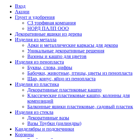
Вход
Акции
Грунт и удобрения
СЗ торфяная компания
НОРД ПАЛП ООО
Декоративные ящики из дерева
Изделия из металла
Арки и металлические каркасы для декора
Уникальные декоративные решения
Вазоны и кашпо для цветов
Изделия из пенопласта
Буквы, слова, цифры
Бабочки, животные, птицы, цветы из пенопласта
Шар, конус, яйцо из пенопласта
Изделия из пластика
Декоративные пластиковые кашпо
Классические пластиковые кашпо, колонны для
композиций
Балконные ящики пластиковые, садовый пластик
Изделия из стекла
Декоративные вазы
Вазы Трубки (цилиндры)
Канделябры и подсвечники
Корзины