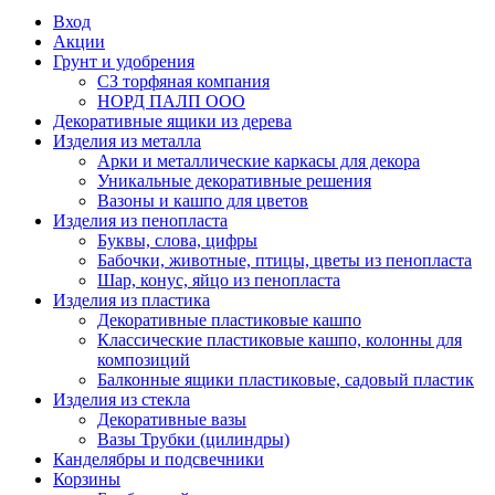
Вход
Акции
Грунт и удобрения
СЗ торфяная компания
НОРД ПАЛП ООО
Декоративные ящики из дерева
Изделия из металла
Арки и металлические каркасы для декора
Уникальные декоративные решения
Вазоны и кашпо для цветов
Изделия из пенопласта
Буквы, слова, цифры
Бабочки, животные, птицы, цветы из пенопласта
Шар, конус, яйцо из пенопласта
Изделия из пластика
Декоративные пластиковые кашпо
Классические пластиковые кашпо, колонны для
композиций
Балконные ящики пластиковые, садовый пластик
Изделия из стекла
Декоративные вазы
Вазы Трубки (цилиндры)
Канделябры и подсвечники
Корзины