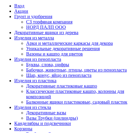
Вход
Акции
Грунт и удобрения
СЗ торфяная компания
НОРД ПАЛП ООО
Декоративные ящики из дерева
Изделия из металла
Арки и металлические каркасы для декора
Уникальные декоративные решения
Вазоны и кашпо для цветов
Изделия из пенопласта
Буквы, слова, цифры
Бабочки, животные, птицы, цветы из пенопласта
Шар, конус, яйцо из пенопласта
Изделия из пластика
Декоративные пластиковые кашпо
Классические пластиковые кашпо, колонны для
композиций
Балконные ящики пластиковые, садовый пластик
Изделия из стекла
Декоративные вазы
Вазы Трубки (цилиндры)
Канделябры и подсвечники
Корзины