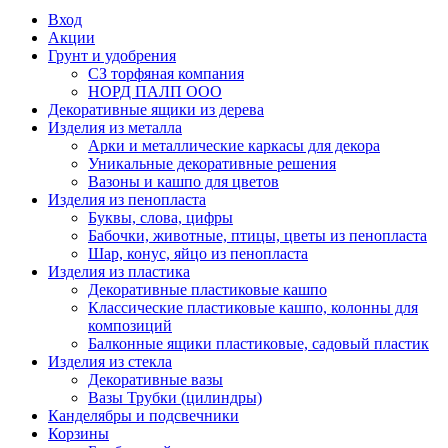
Вход
Акции
Грунт и удобрения
СЗ торфяная компания
НОРД ПАЛП ООО
Декоративные ящики из дерева
Изделия из металла
Арки и металлические каркасы для декора
Уникальные декоративные решения
Вазоны и кашпо для цветов
Изделия из пенопласта
Буквы, слова, цифры
Бабочки, животные, птицы, цветы из пенопласта
Шар, конус, яйцо из пенопласта
Изделия из пластика
Декоративные пластиковые кашпо
Классические пластиковые кашпо, колонны для
композиций
Балконные ящики пластиковые, садовый пластик
Изделия из стекла
Декоративные вазы
Вазы Трубки (цилиндры)
Канделябры и подсвечники
Корзины