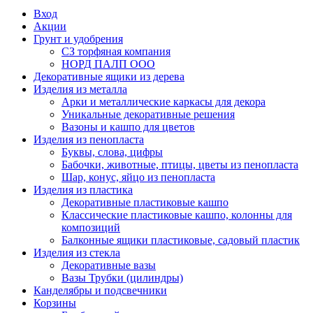
Вход
Акции
Грунт и удобрения
СЗ торфяная компания
НОРД ПАЛП ООО
Декоративные ящики из дерева
Изделия из металла
Арки и металлические каркасы для декора
Уникальные декоративные решения
Вазоны и кашпо для цветов
Изделия из пенопласта
Буквы, слова, цифры
Бабочки, животные, птицы, цветы из пенопласта
Шар, конус, яйцо из пенопласта
Изделия из пластика
Декоративные пластиковые кашпо
Классические пластиковые кашпо, колонны для
композиций
Балконные ящики пластиковые, садовый пластик
Изделия из стекла
Декоративные вазы
Вазы Трубки (цилиндры)
Канделябры и подсвечники
Корзины